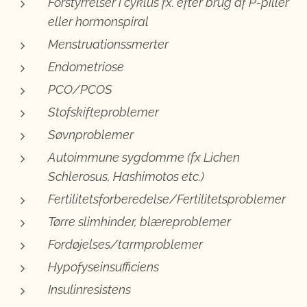
Forstyrrelser i cyklus fx. efter brug af P-piller
eller hormonspiral
Menstruationssmerter
Endometriose
PCO/PCOS
Stofskifteproblemer
Søvnproblemer
Autoimmune sygdomme (fx Lichen
Schlerosus, Hashimotos etc.)
Fertilitetsforberedelse/Fertilitetsproblemer
Tørre slimhinder, blæreproblemer
Fordøjelses/tarmproblemer
Hypofyseinsufficiens
Insulinresistens