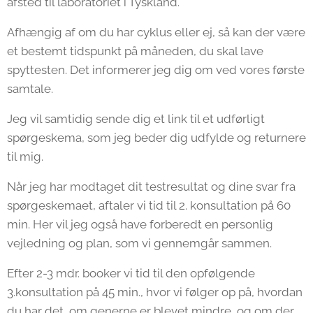
afsted til laboratoriet i Tyskland.
Afhængig af om du har cyklus eller ej, så kan der være
et bestemt tidspunkt på måneden, du skal lave
spyttesten. Det informerer jeg dig om ved vores første
samtale.
Jeg vil samtidig sende dig et link til et udførligt
spørgeskema, som jeg beder dig udfylde og returnere
til mig.
Når jeg har modtaget dit testresultat og dine svar fra
spørgeskemaet, aftaler vi tid til 2. konsultation på 60
min. Her vil jeg også have forberedt en personlig
vejledning og plan, som vi gennemgår sammen.
Efter 2-3 mdr. booker vi tid til den opfølgende
3.konsultation på 45 min., hvor vi følger op på, hvordan
du har det, om generne er blevet mindre, og om der